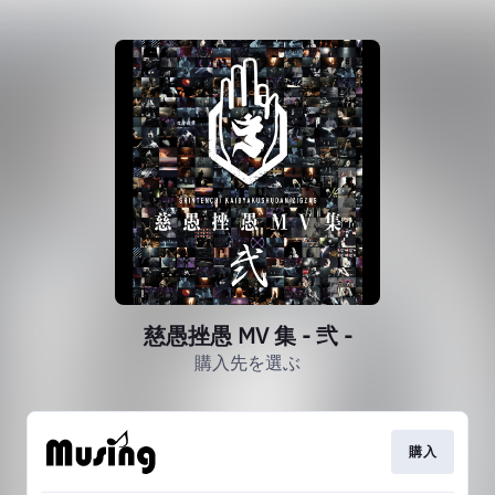
慈愚挫愚 MV 集 - 弐 -
購入先を選ぶ
購入